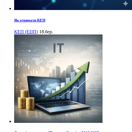
Як отримати КЕП
КЕП (ЕЦП)
18.бер.