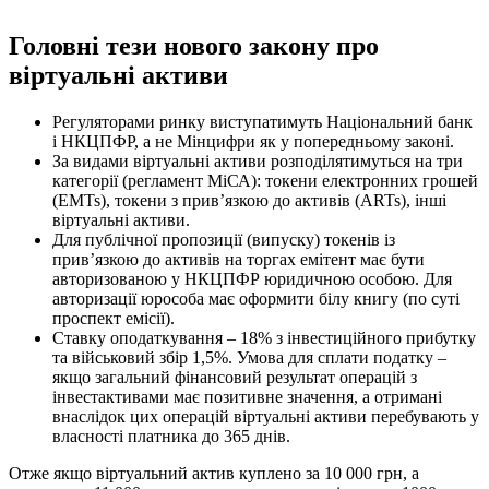
Головні тези нового закону про
віртуальні активи
Регуляторами ринку виступатимуть Національний банк
і НКЦПФР, а не Мінцифри як у попередньому законі.
За видами віртуальні активи розподілятимуться на три
категорії (регламент МіСА): токени електронних грошей
(EMTs), токени з прив’язкою до активів (ARTs), інші
віртуальні активи.
Для публічної пропозиції (випуску) токенів із
прив’язкою до активів на торгах емітент має бути
авторизованою у НКЦПФР юридичною особою. Для
авторизації юрособа має оформити білу книгу (по суті
проспект емісії).
Ставку оподаткування – 18% з інвестиційного прибутку
та військовий збір 1,5%. Умова для сплати податку –
якщо загальний фінансовий результат операцій з
інвестактивами має позитивне значення, а отримані
внаслідок цих операцій віртуальні активи перебувають у
власності платника до 365 днів.
Отже якщо віртуальний актив куплено за 10 000 грн, а