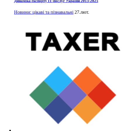
Динаміка експорту ІТ-послуг України 2013-2025
Новини: цікаві та пізнавальні
27.лют.