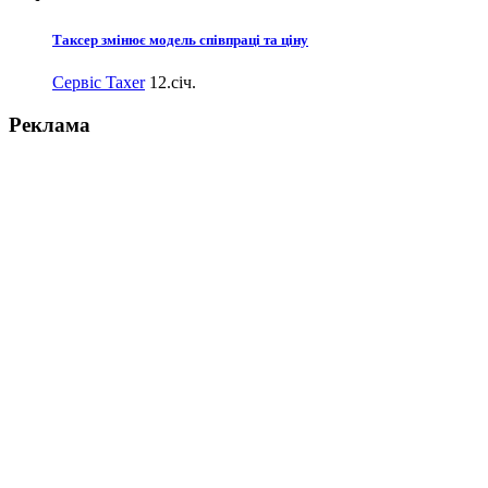
Таксер змінює модель співпраці та ціну
Сервіс Taxer
12.січ.
Реклама