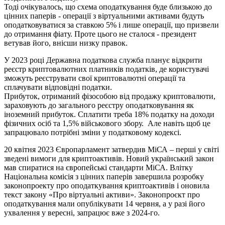
Тоді очікувалось, що схема оподаткування буде близькою до
цінних паперів - операції з віртуальними активами будуть
оподатковуватися за ставкою 5% і лише операції, що призвели
до отримання фіату. Проте цього не сталося - президент
ветував його, внісши низку правок.
У 2023 році Державна податкова служба планує відкрити
реєстр криптовалютних платників податків, де користувачі
зможуть реєструвати свої криптовалютні операції та
сплачувати відповідні податки.
Прибуток, отриманий фізособою від продажу криптовалюти,
зараховують до загального реєстру оподатковування як
іноземний прибуток. Сплатити треба 18% податку на доходи
фізичних осіб та 1,5% військового збору. Але навіть щоб це
запрацювало потрібні зміни у податковому кодексі.
20 квітня 2023 Європарламент затвердив МіСА – перші у світі
зведені вимоги для криптоактивів. Новий український закон
мав спиратися на європейські стандарти МіСА. Влітку
Національна комісія з цінних паперів завершила розробку
законопроекту про оподаткування криптоактивів і оновила
текст закону «Про віртуальні активи». Законопроєкт про
оподаткування мали опублікувати 14 червня, а у разі його
ухвалення у вересні, запрацює вже з 2024-го.