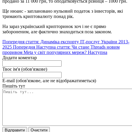
продано за 11 000 грн, то оподатковується різниця – 1000 грн.
Ще нюанс - заплановано нульовий податок з інвесторів, які
тримають криптовалюту понад рік.
На зараз український крипторинок хоч і не є прямо
забороненим, але фактично знаходиться поза законом.
Попередня стаття: Динаміка експорту ІТ-послуг України 2013-
2025
Попередня
Наступна стаття: Чи стане Threads новим
проривом Meta у світ популярних мереж?
Наступна
Додати коментар
Твоє ім'я (обов'язкове)
E-mail (обов'язкове, але не відображатиметься)
Пишіть тут
Відправити
Очистити