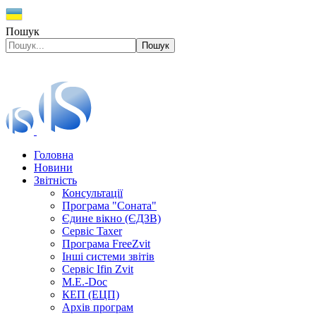
Пошук
Пошук
Головна
Новини
Звітність
Консультації
Програма "Соната"
Єдине вікно (ЄДЗВ)
Сервіс Taxer
Програма FreeZvit
Інші системи звітів
Сервіс Ifin Zvit
M.E.-Doc
КЕП (ЕЦП)
Архів програм