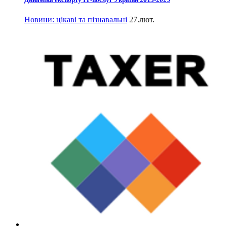
Новини: цікаві та пізнавальні
27.лют.