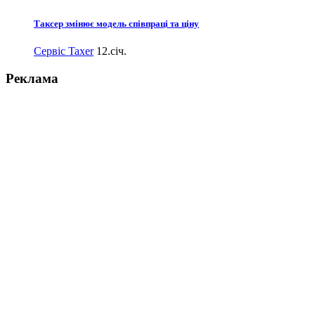
Таксер змінює модель співпраці та ціну
Сервіс Taxer
12.січ.
Реклама