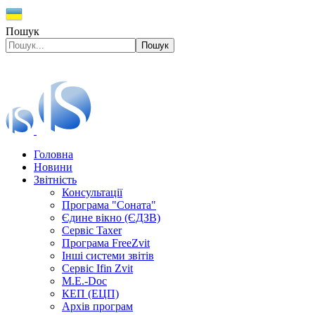
Пошук
Пошук
Головна
Новини
Звітність
Консультації
Програма "Соната"
Єдине вікно (ЄДЗВ)
Сервіс Taxer
Програма FreeZvit
Інші системи звітів
Сервіс Ifin Zvit
M.E.-Doc
КЕП (ЕЦП)
Архів програм