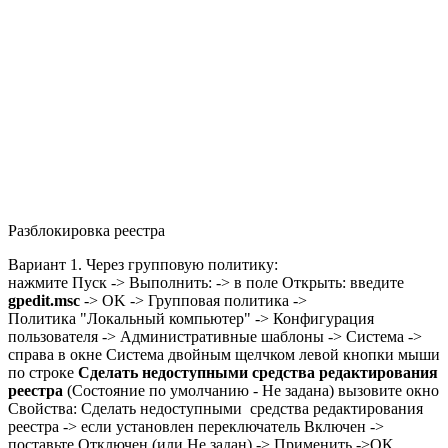
Разблокировка реестра
Вариант 1
. Через групповую политику:
нажмите Пуск -> Выполнить: -> в поле Открыть: введите
gpedit.msc
-> OK -> Групповая политика ->
Политика "Локальный компьютер" -> Конфигурация
пользователя -> Административные шаблоны -> Система ->
справа в окне Система двойным щелчком левой кнопки мыши
по строке
Сделать недоступными средства редактирования
реестра
(Состояние по умолчанию - Не задана) вызовите окно
Свойства: Сделать недоступными средства редактирования
реестра -> если установлен переключатель
Включен
->
поставьте
Отключен (или Не задан)
-> Применить ->OK.