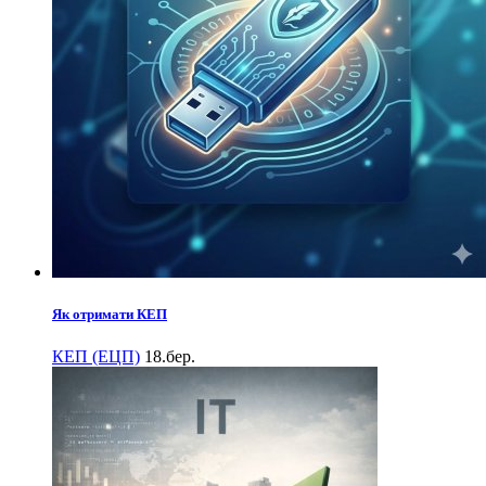
Як отримати КЕП
КЕП (ЕЦП)
18.бер.