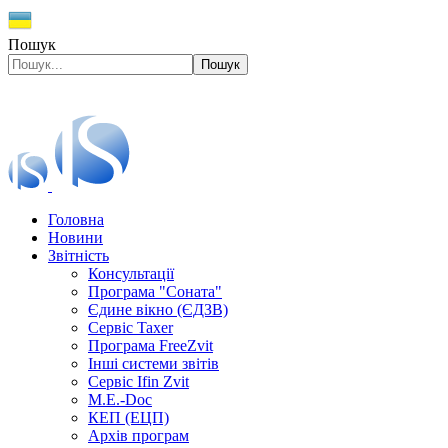
Пошук
Пошук
Головна
Новини
Звітність
Консультації
Програма "Соната"
Єдине вікно (ЄДЗВ)
Сервіс Taxer
Програма FreeZvit
Інші системи звітів
Сервіс Ifin Zvit
M.E.-Doc
КЕП (ЕЦП)
Архів програм