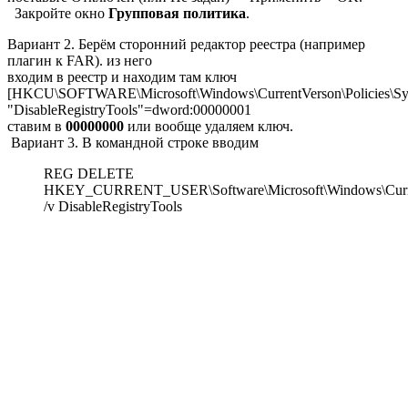
Закройте окно
Групповая политика
.
Вариант 2
. Берём сторонний редактор реестра (например
плагин к FAR). из него
входим в реестр и находим там ключ
[HKCU\SOFTWARE\Microsoft\Windows\CurrentVerson\Policies\Sy
"DisableRegistryTools"=dword:00000001
ставим в
00000000
или вообще удаляем ключ.
Вариант 3
. В командной строке вводим
REG DELETE
HKEY_CURRENT_USER\Software\Microsoft\Windows\Current
/v DisableRegistryTools