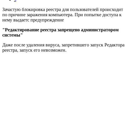
Зачастую блокировка реестра для пользователей происходит
по причине заражения компьютера. При попытке доступа к
нему выдаетс предупреждение
"Редактирование реестра запрещено администратором
системы"
Даже
после
удаления
вируса
,
запретившего
запуск
Редактора
реестра,
запуск
его
невозможен.