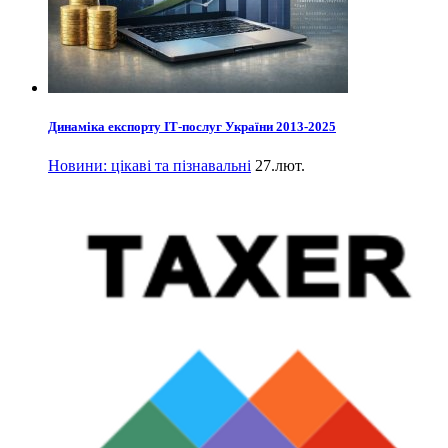
Динаміка експорту ІТ-послуг України 2013-2025
Новини: цікаві та пізнавальні
27.лют.