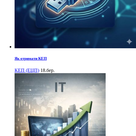
Як отримати КЕП
КЕП (ЕЦП)
18.бер.