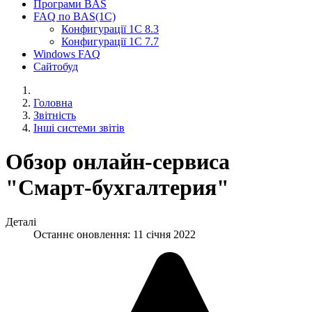
Програми BAS
FAQ по BAS(1С)
Конфигурації 1С 8.3
Конфигурації 1С 7.7
Windows FAQ
Сайтобуд
Головна
Звітність
Інші системи звітів
Обзор онлайн-сервиса
"Смарт-бухгалтерия"
Деталі
Останнє оновлення: 11 січня 2022