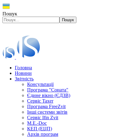
Пошук
Пошук
Головна
Новини
Звітність
Консультації
Програма "Соната"
Єдине вікно (ЄДЗВ)
Сервіс Taxer
Програма FreeZvit
Інші системи звітів
Сервіс Ifin Zvit
M.E.-Doc
КЕП (ЕЦП)
Архів програм