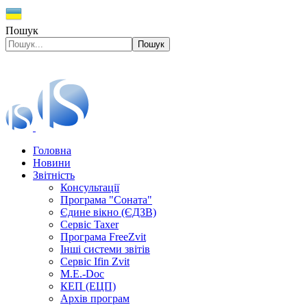
Пошук
Пошук
Головна
Новини
Звітність
Консультації
Програма "Соната"
Єдине вікно (ЄДЗВ)
Сервіс Taxer
Програма FreeZvit
Інші системи звітів
Сервіс Ifin Zvit
M.E.-Doc
КЕП (ЕЦП)
Архів програм