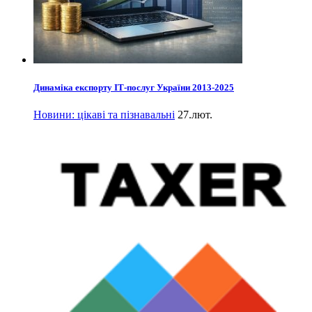
Динаміка експорту ІТ-послуг України 2013-2025
Новини: цікаві та пізнавальні
27.лют.