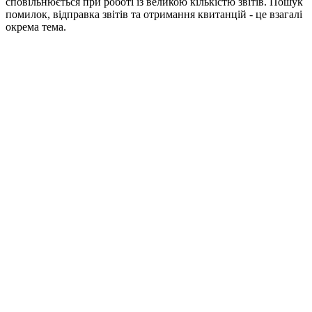
сповільнюється при роботі із великою кількістю звітів. Пошук
помилок, відправка звітів та отримання квитанцій - це взагалі
окрема тема.