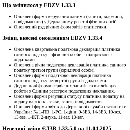
Що змінилося у EDZV 1.33.3
Оновлені форми керування даними (запити, відомості,
повідомлення) у Державному реєстрі фізичних осіб.
Оновлений ряд річних форм звітів статистики.
Зміни, внесені оновленням EDZV 1.33.4
Оновлена квартальна податкова декларація платника
єдиного податку – фізичної особи – підприємця з
додатками.
Оновлена річна податкова декларація платника єдиного
податку третьої групи (юридичні особи).
Оновлені форми податкової декларації платника
єдиного податку четвертої групи із додатками.
Додані нові форми сервісних запитів та витягів для
роботи з Єдиним реєстром податкових накладних.
Оновлені форми регуляції статусу платника податку на
додану вартість - заяви, запит, повідомлення.
Оновлені форми звітів до Державної служби статистики
України : № 1-ПВ, 1-РС, 1-ціни, 9-ЗЕЗ, 14-ЗЕЗ, 10-зез,
13-зез, 1-ІКТ, 2-наука, 11-заг, 13-заг.
Невеликі зміни ЄДЗВ 1.33.5.0 на 11.04.2025