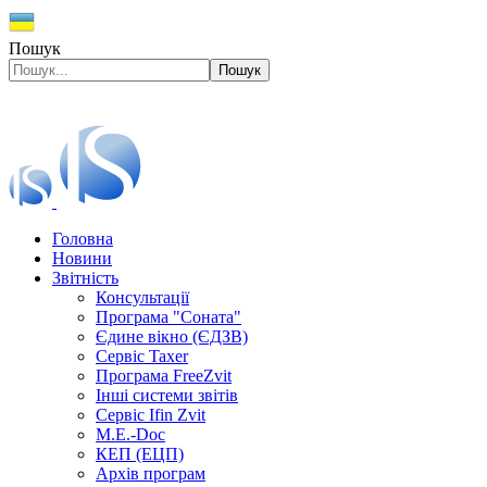
Пошук
Пошук
Головна
Новини
Звітність
Консультації
Програма "Соната"
Єдине вікно (ЄДЗВ)
Сервіс Taxer
Програма FreeZvit
Інші системи звітів
Сервіс Ifin Zvit
M.E.-Doc
КЕП (ЕЦП)
Архів програм