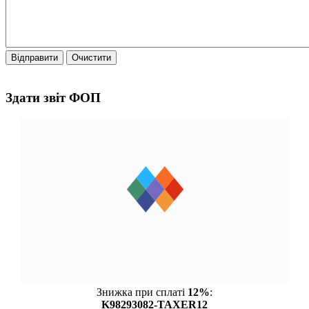
Відправити
Очистити
Здати звіт ФОП
Знижка при сплаті
12%
:
K98293082-TAXER12