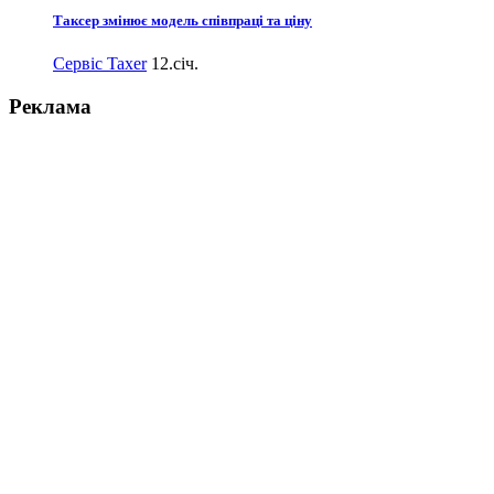
Таксер змінює модель співпраці та ціну
Сервіс Taxer
12.січ.
Реклама