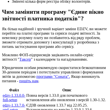
Змінені кілька форм реєстра обліку волонтерів.
Чим замінити програму "Єдине вікно
звітності платника податків"?
Як більш надійний і зручний варіант заміни EDZV, ви можете
перейти на платні програми та сервіси подачі звітності. За
невелику розумну плату ви позбавитесь від ряду проблем,
зможете отримати допомогу і консультації у розробника з
питань застосування програми або сервісу.
Можливо ФОП-підприємців зацікавить онлайн-сервіс
звітності "
Таксер
" з календарем та нагадуваннями.
Юридичним особам рекомендую скористатися безкоштовним
30-денним періодом і потестувати управління і формування
звітів за допомогою
програми "Соната".
Якщо виникнуть
питання -
пишіть нам
.
Файл
Опис
edzv-1.33.0.0-
Повна версія 1.33.0 для початкового
full-setup
встановлення або оновлення з версій 1.30-1.32.
edzv-1.33.7.0-
ЄДЗВ оновлення 1.33.7 від 22.05.25.
upd-setup
Встановлювати на версію 1.33.0-1.33.6