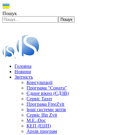
Пошук
Пошук
Головна
Новини
Звітність
Консультації
Програма "Соната"
Єдине вікно (ЄДЗВ)
Сервіс Taxer
Програма FreeZvit
Інші системи звітів
Сервіс Ifin Zvit
M.E.-Doc
КЕП (ЕЦП)
Архів програм