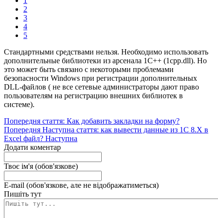
1
2
3
4
5
Стандартными средствами нельзя. Необходимо использовать
дополнительные библиотеки из арсенала 1С++ (1cpp.dll). Но
это может быть связано с некоторыми проблемами
безопасности Windows при регистрации дополнительных
DLL-файлов ( не все сетевые администраторы дают право
пользователям на регистрацию внешних библиотек в
системе).
Попередня стаття: Как добавить закладки на форму?
Попередня
Наступна стаття: как вывести данные из 1С 8.Х в
Excel файл?
Наступна
Додати коментар
Твоє ім'я (обов'язкове)
E-mail (обов'язкове, але не відображатиметься)
Пишіть тут