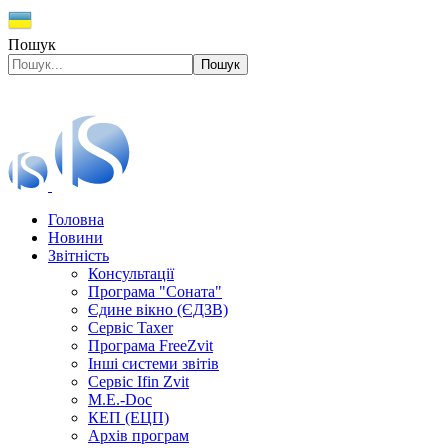
Пошук
Пошук
Головна
Новини
Звітність
Консультації
Програма "Соната"
Єдине вікно (ЄДЗВ)
Сервіс Taxer
Програма FreeZvit
Інші системи звітів
Сервіс Ifin Zvit
M.E.-Doc
КЕП (ЕЦП)
Архів програм