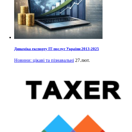
Динаміка експорту ІТ-послуг України 2013-2025
Новини: цікаві та пізнавальні
27.лют.