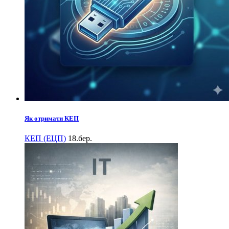
Як отримати КЕП
КЕП (ЕЦП)
18.бер.